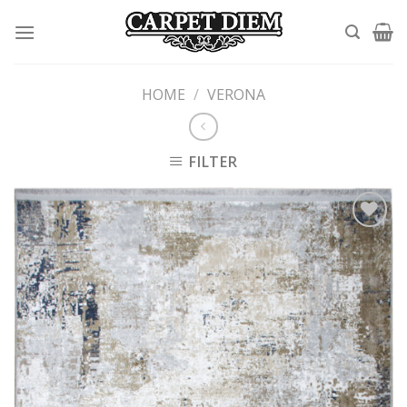
Skip
to
content
HOME
/
VERONA
FILTER
Add to
wishlist