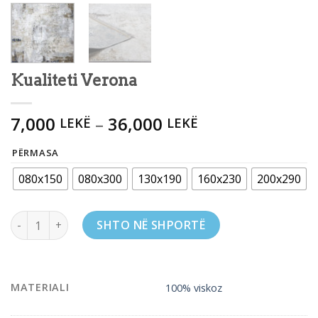
Kualiteti Verona
7,000
–
36,000
LEKË
LEKË
PËRMASA
080x150
080x300
130x190
160x230
200x290
Kualiteti Verona quantity
SHTO NË SHPORTË
MATERIALI
100% viskoz