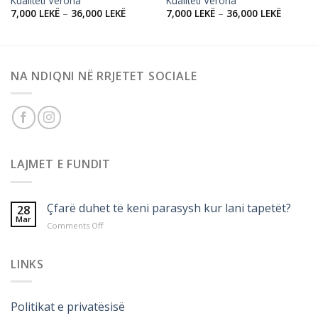
Kualiteti Verona
Kualiteti Verona
7,000
LEKË
–
36,000
LEKË
7,000
LEKË
–
36,000
LEKË
NA NDIQNI NË RRJETET SOCIALE
LAJMET E FUNDIT
Çfarë duhet të keni parasysh kur lani tapetët?
28
Mar
on
Comments Off
Çfarë
duhet
të
LINKS
keni
parasysh
kur
Politikat e privatësisë
lani