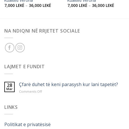
Kualiteti Verona
Kualiteti Verona
7,000
LEKË
–
36,000
LEKË
7,000
LEKË
–
36,000
LEKË
NA NDIQNI NË RRJETET SOCIALE
LAJMET E FUNDIT
Çfarë duhet të keni parasysh kur lani tapetët?
28
Mar
on
Comments Off
Çfarë
duhet
të
LINKS
keni
parasysh
kur
Politikat e privatësisë
lani