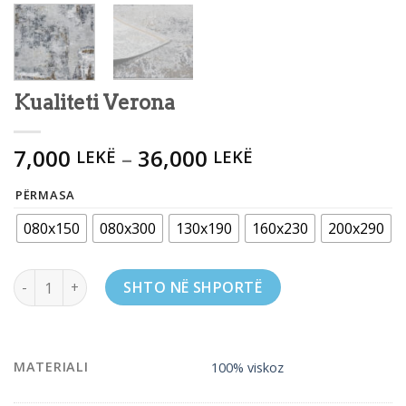
Kualiteti Verona
7,000
–
36,000
LEKË
LEKË
PËRMASA
080x150
080x300
130x190
160x230
200x290
Kualiteti Verona quantity
SHTO NË SHPORTË
MATERIALI
100% viskoz