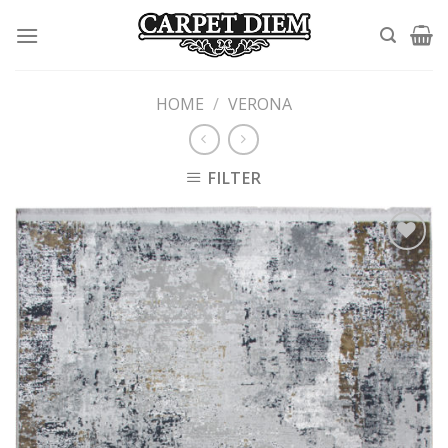
Skip
to
content
HOME
/
VERONA
FILTER
Add to
wishlist