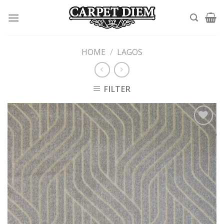
Skip
to
content
HOME
/
LAGOS
FILTER
Add to
wishlist