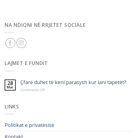
NA NDIQNI NË RRJETET SOCIALE
LAJMET E FUNDIT
Çfarë duhet të keni parasysh kur lani tapetët?
28
Mar
on
Comments Off
Çfarë
duhet
të
LINKS
keni
parasysh
kur
Politikat e privatësisë
lani
tapetët?
Kontakt