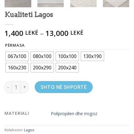
Kualiteti Lagos
1,400
–
13,000
LEKË
LEKË
PËRMASA
067x100
080x100
100x100
130x190
160x230
200x290
200x240
Kualiteti Lagos quantity
SHTO NË SHPORTË
MATERIALI
Polipropilen dhe rrogoz
Koleksion:
Lagos