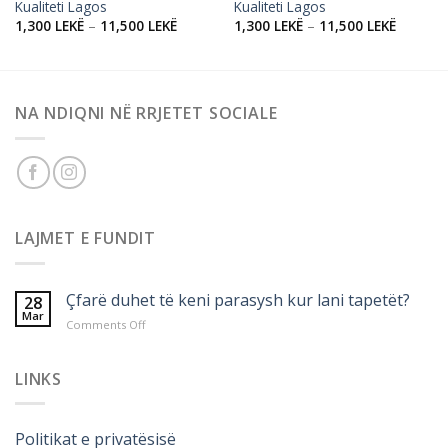
Kualiteti Lagos
Kualiteti Lagos
1,300
LEKË
–
11,500
LEKË
1,300
LEKË
–
11,500
LEKË
NA NDIQNI NË RRJETET SOCIALE
LAJMET E FUNDIT
Çfarë duhet të keni parasysh kur lani tapetët?
28
Mar
on
Comments Off
Çfarë
duhet
të
LINKS
keni
parasysh
kur
Politikat e privatësisë
lani