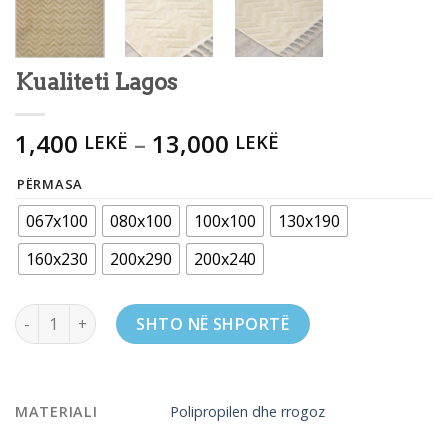
Kualiteti Lagos
1,400
–
13,000
LEKË
LEKË
PËRMASA
067x100
080x100
100x100
130x190
160x230
200x290
200x240
Kualiteti Lagos quantity
SHTO NË SHPORTË
MATERIALI
Polipropilen dhe rrogoz