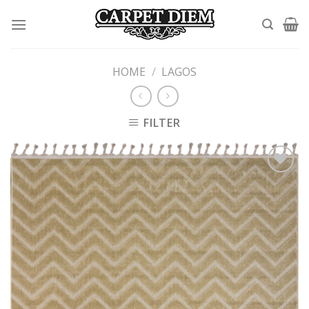
Skip
to
content
HOME
/
LAGOS
FILTER
Add to
wishlist