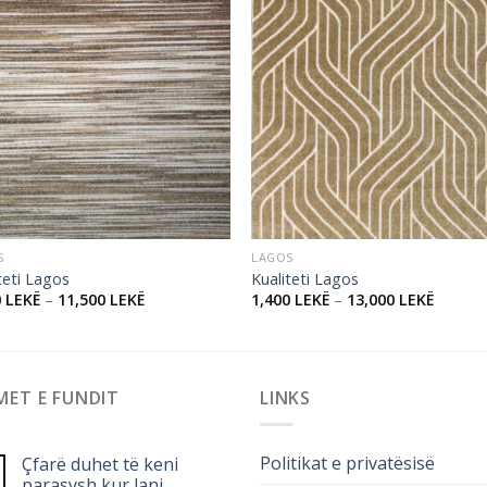
Add to
Add
wishlist
wishl
S
LAGOS
teti Lagos
Kualiteti Lagos
0
LEKË
–
11,500
LEKË
1,400
LEKË
–
13,000
LEKË
MET E FUNDIT
LINKS
Politikat e privatësisë
Çfarë duhet të keni
parasysh kur lani