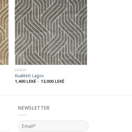
 to
Add to
ist
wishlist
LAGOS
Kualiteti Lagos
1,400
LEKË
–
13,000
LEKË
NEWSLETTER