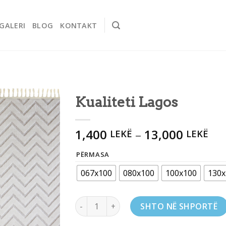
GALERI
BLOG
KONTAKT
Kualiteti Lagos
Add to
1,400
–
13,000
wishlist
LEKË
LEKË
PËRMASA
067x100
080x100
100x100
130x
Kualiteti Lagos quantity
SHTO NË SHPORTË