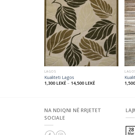
Add to
Add to
wishlist
wishlist
LAGOS
LAGO
Kualiteti Lagos
Kuali
000
LEKË
1,300
LEKË
–
14,500
LEKË
1,50
NA NDIQNI NË RRJETET
LAJ
SOCIALE
28
Mar