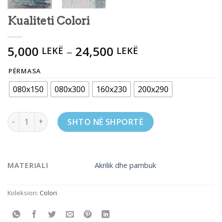
Kualiteti Colori
5,000
–
24,500
LEKË
LEKË
PËRMASA
080x150
080x300
160x230
200x290
Kualiteti Colori quantity
SHTO NË SHPORTË
MATERIALI
Akrilik dhe pambuk
Koleksion:
Colori