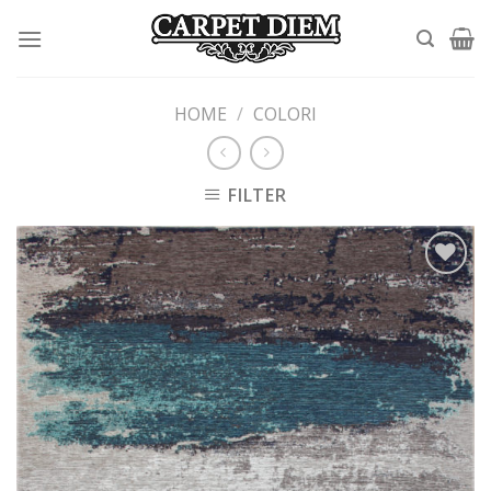
Skip
to
content
HOME
/
COLORI
FILTER
Add to
wishlist