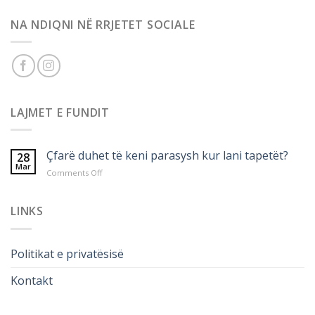
NA NDIQNI NË RRJETET SOCIALE
LAJMET E FUNDIT
Çfarë duhet të keni parasysh kur lani tapetët?
28
Mar
on
Comments Off
Çfarë
duhet
të
LINKS
keni
parasysh
kur
Politikat e privatësisë
lani
tapetët?
Kontakt