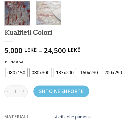
Kualiteti Colori
5,000
–
24,500
LEKË
LEKË
PËRMASA
080x150
080x300
133x200
160x230
200x290
Kualiteti Colori quantity
SHTO NË SHPORTË
MATERIALI
Akrilik dhe pambuk