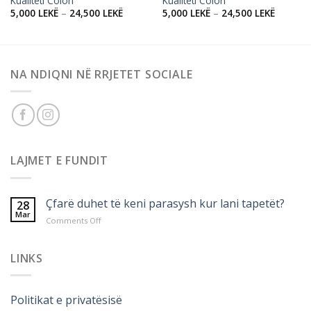
Kualiteti Colori
Kualiteti Colori
5,000
LEKË
–
24,500
LEKË
5,000
LEKË
–
24,500
LEKË
NA NDIQNI NË RRJETET SOCIALE
LAJMET E FUNDIT
Çfarë duhet të keni parasysh kur lani tapetët?
28
Mar
on
Comments Off
Çfarë
duhet
të
LINKS
keni
parasysh
kur
Politikat e privatësisë
lani