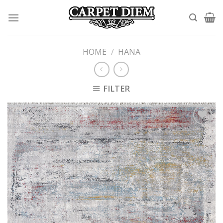
Skip
to
content
HOME
/
HANA
FILTER
Add to
wishlist