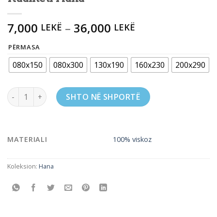
7,000
–
36,000
LEKË
LEKË
PËRMASA
080x150
080x300
130x190
160x230
200x290
Kualiteti Hana quantity
SHTO NË SHPORTË
MATERIALI
100% viskoz
Koleksion:
Hana