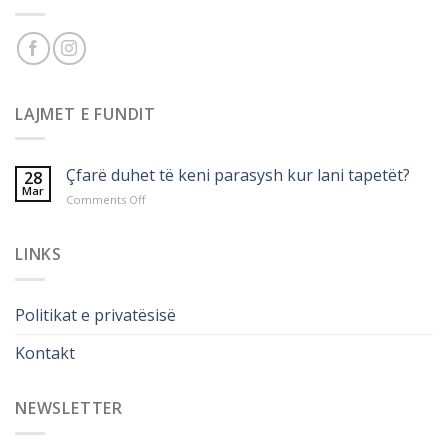
LAJMET E FUNDIT
Çfarë duhet të keni parasysh kur lani tapetët?
28
Mar
on
Comments Off
Çfarë
duhet
të
LINKS
keni
parasysh
kur
Politikat e privatësisë
lani
tapetët?
Kontakt
NEWSLETTER