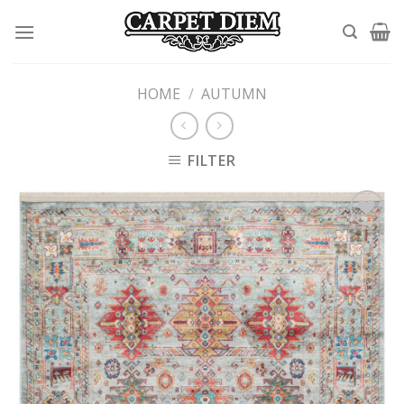
Skip
to
content
HOME
/
AUTUMN
FILTER
Add to
wishlist