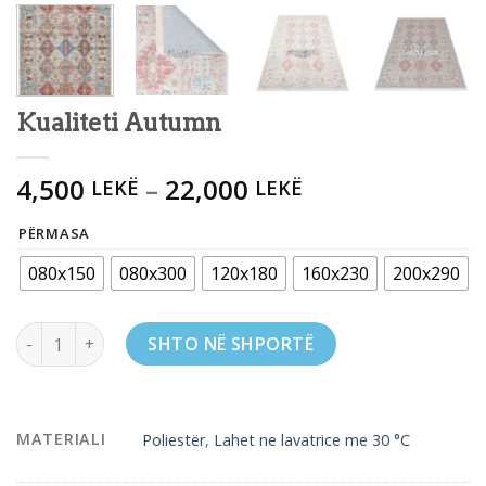
Kualiteti Autumn
4,500
–
22,000
LEKË
LEKË
PËRMASA
080x150
080x300
120x180
160x230
200x290
Kualiteti Autumn quantity
SHTO NË SHPORTË
MATERIALI
Poliestër
,
Lahet ne lavatrice me 30 °C