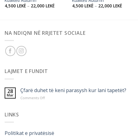
Kualiteti Autumn
Kualiteti Autumn
4,500
LEKË
–
22,000
LEKË
4,500
LEKË
–
22,000
LEKË
NA NDIQNI NË RRJETET SOCIALE
LAJMET E FUNDIT
Çfarë duhet të keni parasysh kur lani tapetët?
28
Mar
on
Comments Off
Çfarë
duhet
të
LINKS
keni
parasysh
kur
Politikat e privatësisë
lani