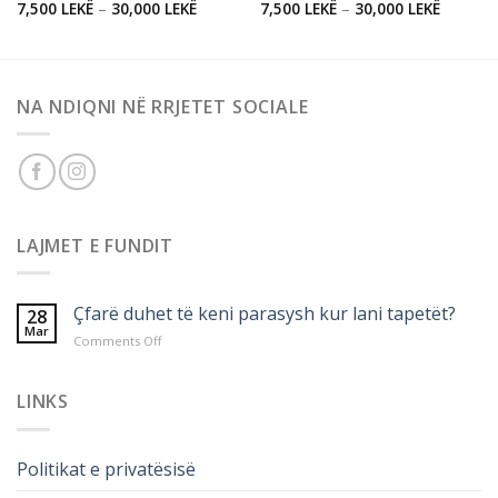
7,500
LEKË
–
30,000
LEKË
7,500
LEKË
–
30,000
LEKË
NA NDIQNI NË RRJETET SOCIALE
LAJMET E FUNDIT
Çfarë duhet të keni parasysh kur lani tapetët?
28
Mar
on
Comments Off
Çfarë
duhet
të
LINKS
keni
parasysh
kur
Politikat e privatësisë
lani
tapetët?