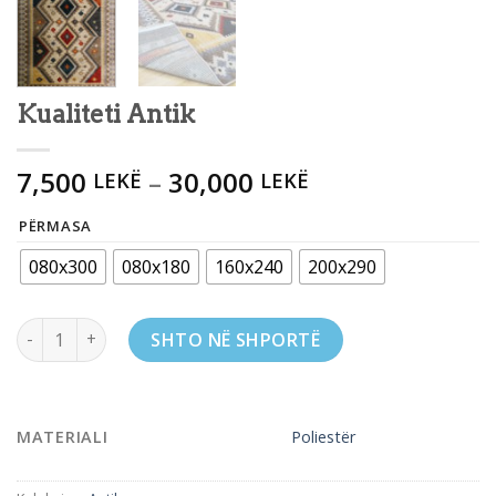
Kualiteti Antik
7,500
–
30,000
LEKË
LEKË
PËRMASA
080x300
080x180
160x240
200x290
Kualiteti Antik quantity
SHTO NË SHPORTË
MATERIALI
Poliestër