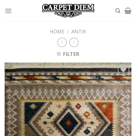
Skip
to
content
HOME
/
ANTIK
FILTER
Add to
wishlist