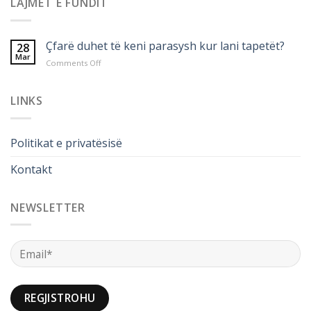
LAJMET E FUNDIT
Çfarë duhet të keni parasysh kur lani tapetët?
28
Mar
on
Comments Off
Çfarë
duhet
të
LINKS
keni
parasysh
kur
Politikat e privatësisë
lani
tapetët?
Kontakt
NEWSLETTER