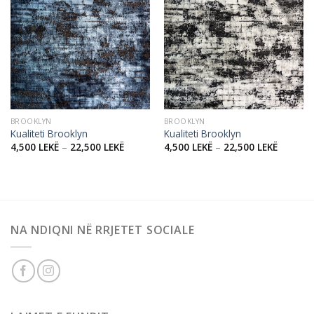
Add to
Add to
wishlist
wishlist
BROOKLYN
BROOKLYN
Kualiteti Brooklyn
Kualiteti Brooklyn
4,500
LEKË
–
22,500
LEKË
4,500
LEKË
–
22,500
LEKË
NA NDIQNI NË RRJETET SOCIALE